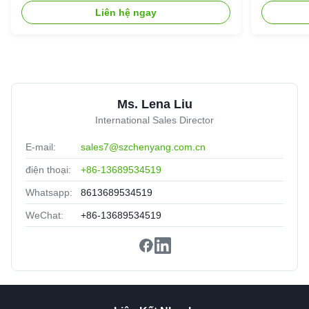
Liên hệ ngay
Reliable manufacturer,reassuring,experienced!
L
LSZH Jacket OM3 MPO Trunk Cable 12 Core UPC 30m
Ms. Lena Liu
Multimode
Tunisia
Oct 18.2025
International Sales Director
★★★★★
★★★★★
E-mail:
sales7@szchenyang.com.cn
Meet the standard of Telcordia GR-1435-CORE compliant.
điện thoại:
+86-13689534519
Whatsapp:
8613689534519
WeChat:
+86-13689534519