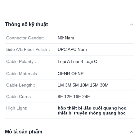
Thông số kỹ thuật
Connector Gender:
Nữ Nam
Side A/B Fiber Polish：:
UPC APC Nam
Cable Polarity：:
Loại A Loại B Loại C
Cable Materials:
OFNR OFNP
Cable Length::
1M 3M 5M 10M 15M 30M
Cable Cores::
8F 12F 16F 24F
High Light:
hộp thiết bị đầu cuối quang học
,
thiết bị truyền thông quang học
Mô tả sản phẩm