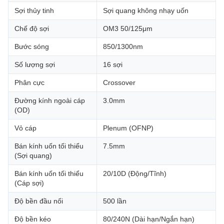
Sợi thủy tinh
Sợi quang không nhạy uốn
Chế độ sợi
OM3 50/125μm
Bước sóng
850/1300nm
Số lượng sợi
16 sợi
Phân cực
Crossover
Đường kính ngoài cáp
3.0mm
(OD)
Vỏ cáp
Plenum (OFNP)
Bán kính uốn tối thiểu
7.5mm
(Sợi quang)
Bán kính uốn tối thiểu
20/10D (Động/Tĩnh)
(Cáp sợi)
Độ bền đầu nối
500 lần
Độ bền kéo
80/240N (Dài hạn/Ngắn hạn)