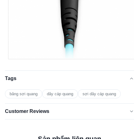
Tags
băng sợi quang
dây cáp quang
sợi dây cáp quang
Customer Reviews
5.0
★★★★★
★★★★★
Dựa trên 50 đánh giá gần đây
Sản phẩm liên quan