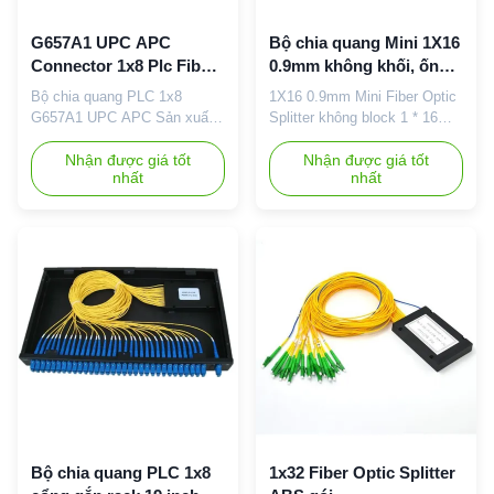
G657A1 UPC APC
Bộ chia quang Mini 1X16
Connector 1x8 Plc Fiber
0.9mm không khối, ống
Optic Splitter
thép
Bộ chia quang PLC 1x8
1X16 0.9mm Mini Fiber Optic
G657A1 UPC APC Sản xuất
Splitter không block 1 * 16
ống thép bộ chia PLC 1x8, bộ
0.9mm Mini không khối ống
chia quang 8 cổng với đầu nối
Nhận được giá tốt
thép không gỉ PLC Fiber Optic
Nhận được giá tốt
nhất
nhất
UPC APC Mô tả: Bộ chia PLC
Splitter Mô tả: Máy chia mạch
(Mạch sóng ánh sáng phẳng)
sóng ánh sáng phẳng (PLC
được phát triển bằng cách sử
Splitter) là một loại thiết bị
dụng các mạch dẫn sóng thủy
quản lý năng lượng quang
tinh silica và các đuôi sợi
học được chế tạo bằng công
quang được căn chỉnh, tích
nghệ dẫn sóng quang học
hợp bên trong một gói thu
silica.Nó có dải bước sóng ...
nhỏ...
Bộ chia quang PLC 1x8
1x32 Fiber Optic Splitter