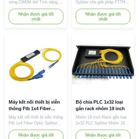
sóng CWDM thô Tính năng,
Splitter cho giải pháp FTTH
đặc điểm ￭ Độ ổn định bước
Cung cấp 1*2/1*4 /1*8
sóng cao ； ￭ Cách ly kênh
Nhận được giá tốt
/1*16/1*32 splitter plc 0.9mm
Nhận được giá tốt
nhất
nhất
cao; ￭ Kích thước nhỏ gọn; ￭
mini loại splitter sợi quang với
PDL cực thấp & pMD ￭ Mất
SC APC Connector cho FTTH
chèn thấp; ￭ Độ ổn định và độ
Mô tả: FTTH 1x16
tin cậy cao Ứng dụng ￭ Bộ
SplitterPlatar light-wave circuit
khuếch đại sợi quang ￭ Liên
splitter (PLC Splitter) là một
kết cáp quang CATV ￭ Hệ
loại thiết bị quản lý năng
thống truyền dẫn WDM ￭
lượng quang sản xuất bằng
Mạng lưới ...
c...
Máy kết nối thiết bị viễn
Bộ chia PLC 1x32 loại
thông Ftb 1x4 Fiber
gắn rack nhôm 19 inch
Optic Splitter
Máy kết nối thiết bị viễn thông
Nhôm 19 Inch Rack gắn loại
Ftb 1x4 Fiber Optic Splitter
1x32 PLC Splitter Nhôm 19
Máy kết nối thiết bị viễn thông
inch Rack Mounted Type PLC
hộp nhựa Ftb 1x2 splitter sợi
Nhận được giá tốt
Splitter 1x16 1x32 Fiber
Nhận được giá tốt