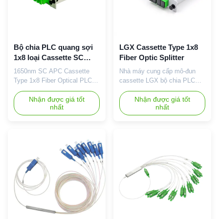
Bộ chia PLC quang sợi
LGX Cassette Type 1x8
1x8 loại Cassette SC
Fiber Optic Splitter
APC 1650nm
1650nm SC APC Cassette
Nhà máy cung cấp mô-đun
Type 1x8 Fiber Optical PLC
cassette LGX bộ chia PLC
Splitter với đầu nối SC/APC
quang 1x8 1x16 Mô tả: Bộ
Cassette Type 1*8 Fiber
Nhận được giá tốt
ghép quang, là một thiết bị
Nhận được giá tốt
nhất
nhất
Optical PLC Splitter Mô tả:
được ứng dụng trong các hệ
Phân phối quang quang dẫn
thống cáp quang với một
sóng phẳng (PLC Splitter), là
hoặc nhiều sợi đầu vào và
một loại thiết bị quang tích
một hoặc nhiều sợi đầu ra.
hợp dẫn sóng phẳng,nó có
Đối với bộ chia quang hợp
thể là 1260nm ~ 1650nm một
nhất, nó có thể được chia
phạm vi sóng rộng như vậy
thành các tỷ lệ khác nhau.
của dự ...
chẳng hạn như ...