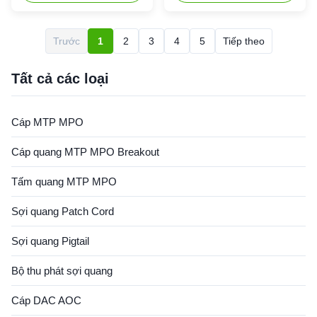
công nghệ sóng ánh sáng
copuler splitter Mô tả: PLC
phẳng, được sử dụng rộng rãi
Splitter dựa trên công nghệ
trong FTTX, EPOM, BPON,
dẫn sóng phẳng. Nó cung cấp
Trước
1
2
3
4
5
Tiếp theo
GPON. Chúng tôi đã tung ra
một giải pháp phân phối điện
bộ chia PLC 1xN, 2XN với
chi phí thấp với yếu tố hình
hiệu suất nhất quán, tổn thất
thức nhỏ và độ tin cậy ...
Tất cả các loại
chèn ...
Cáp MTP MPO
Cáp quang MTP MPO Breakout
Tấm quang MTP MPO
Sợi quang Patch Cord
Sợi quang Pigtail
Bộ thu phát sợi quang
Cáp DAC AOC