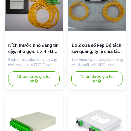
chia PLC được áp dụng ...
được ký hiệu là 1 × N hoặc 2
× N. ...
Kích thước nhỏ đáng tin
1 x 2 cửa sổ kép Bộ tách
cậy, nhỏ gọn, 1 × 4 FBT
sợi quang, tỷ lệ chia tách
Fiber Optic Splitter
30: 70
Kích thước nhỏ đáng tin cậy,
1x2 Fiber Optic Coupler không
nhỏ gọn, 1 × 4 FBT Fiber
có đầu nối, gói ABS, cáp
Optic Splitter Bộ chia quang 1
3.0mm Tỷ lệ tách 30:70, cửa
× 4, đầu nối 1310 / 1550nm,
Nhận được giá tốt
sổ kép Optical Splitter /
Nhận được giá tốt
nhất
nhất
SC / APC, cáp 3.0mm FBT
Coupler là một thiết bị quang
SPLITTER: 1. Bộ tách sợi
học kết hợp hoặc chia tách
quang FBT 2. PC, UPC, APC
năng lượng từ sợi quang. Nó
đánh bóng 3. Bộ điều hợp FC,
chia ánh sáng từ một sợi đơn
SC, ST LC và MU 4. Bước
thành hai hoặc nhiều kênh sợi
sóng: 1310/1550 Sự miêu tả:
quang. Tính năng, đặc điểm:
Các sản phẩm chủ yếu được
Tỷ lệ khớp nối khác ...
sử d...