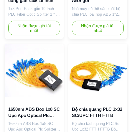
cổng gắn rack 19 inch
ABS gói
1x8 Port Rack gắn 19 Inch
Nhà máy có thể sản xuất bộ
PLC Fiber Optic Splitter 1 * 8
chia PLC loại hộp ABS 1*2
1 * 16 1 * 32 Cổng giá đỡ gắn
1*4 1*8 1*16 1*32 có đầu nối
kết hộp đầu cuối sợi quang 19
Nhận được giá tốt
và không có đầu nối Mô tả:
Nhận được giá tốt
nhất
nhất
inch PLC Splitter Box Mô tả:
CY COM cung cấp nhiều loại
Hộp được làm bằng thép cán
mô-đun và sản phẩm bộ chia
lạnh chất lượng cao, và bề
loại hộp ABS và cassette.
mặt được xử lý bằng sơn
Mô-đun bộ chia PLC có sẵn ở
bột, sơn tốt, hấp dẫn và bền.
dạng cassette mô-đun nhựa
Nó được sử dụng để kết thúc
(hộp ABS) với lớp vỏ sợi
cáp quang, tiêu ...
chắc chắn từ 2mm trở lên
đến 3mm...
1650nm ABS Box 1x8 SC
Bộ chia quang PLC 1x32
Upc Apc Optical Plc
SC/UPC FTTH FTTB
Splitter
1650nm ABS Box 1x8 SC
Bộ chia tách quang PLC Sc
Upc Apc Optical Plc Splitter
Upc 1x32 FTTH FTTB Bộ