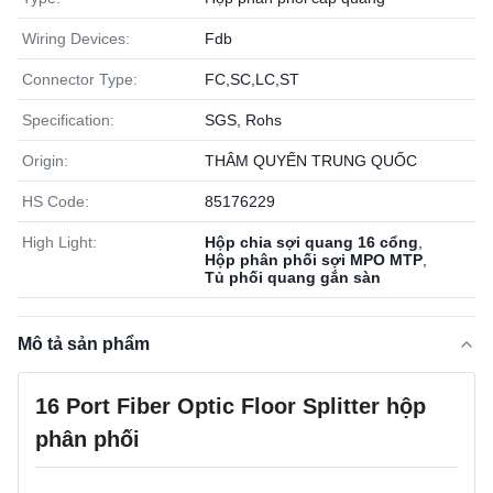
Wiring Devices:
Fdb
Connector Type:
FC,SC,LC,ST
Specification:
SGS, Rohs
Origin:
THÂM QUYẾN TRUNG QUỐC
HS Code:
85176229
High Light:
Hộp chia sợi quang 16 cổng
,
Hộp phân phối sợi MPO MTP
,
Tủ phối quang gắn sàn
Mô tả sản phẩm
16 Port Fiber Optic Floor Splitter hộp
phân phối