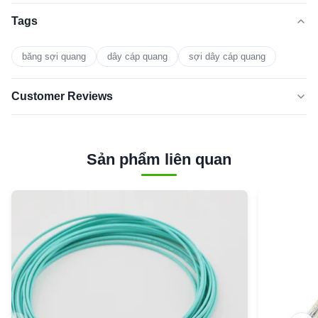
Tags
băng sợi quang
dây cáp quang
sợi dây cáp quang
Customer Reviews
5.0
★★★★★
★★★★★
Dựa trên 50 đánh giá gần đây
Sản phẩm liên quan
5 SAO
0
4 sao
0
3 sao
0
2 sao
0
1 sao
0
8
8/12 /24/48 Cores OM3 OM4 LSZH MPO MTP Fiber
Optic Patch Cable